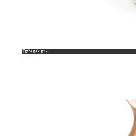
Dzbanek nr 4
Zobacz