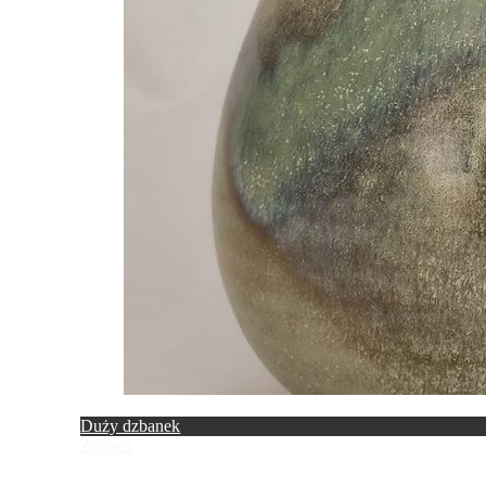
Duży dzbanek
Zobacz