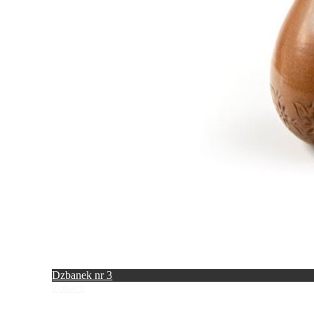
Dzbanek nr 3
Zobacz